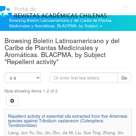
Toggl
navig
Browsing Boletín Latinoamericano y del Caribe de Plantas
Medicinales y Aromáticas. BLACPMA. by Subject
Browsing Boletín Latinoamericano y del
Caribe de Plantas Medicinales y
Aromáticas. BLACPMA. by Subject
"Repellent activity"
Go
Now showing items 1-2 of 2
Repellent activity of essential oils extracted from five Artemisia
species against Tribolium castaneum (Coleoptera:
Tenebrionidae)
Liang, Jun Yu; Gu, Jin; Zhu, Jie Ni; Liu, Xue Ting; Zhang, Xin