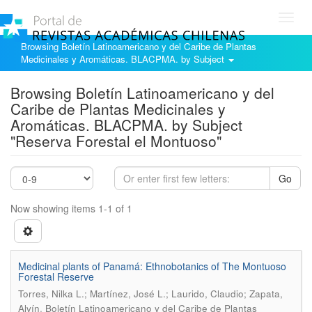
Toggl
navig
Browsing Boletín Latinoamericano y del Caribe de Plantas
Medicinales y Aromáticas. BLACPMA. by Subject
Browsing Boletín Latinoamericano y del
Caribe de Plantas Medicinales y
Aromáticas. BLACPMA. by Subject
"Reserva Forestal el Montuoso"
Go
Now showing items 1-1 of 1
Medicinal plants of Panamá: Ethnobotanics of The Montuoso
Forestal Reserve
Torres, Nilka L.; Martínez, José L.; Laurido, Claudio; Zapata,
.
Alvín
Boletín Latinoamericano y del Caribe de Plantas