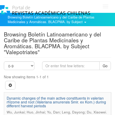
Toggl
navig
Browsing Boletín Latinoamericano y del Caribe de Plantas
Medicinales y Aromáticas. BLACPMA. by Subject
Browsing Boletín Latinoamericano y del
Caribe de Plantas Medicinales y
Aromáticas. BLACPMA. by Subject
"Valepotriates"
Go
Now showing items 1-1 of 1
Dynamic changes of the main active constituents in valerian
rhizome and root (Valeriana amurensis Smir. ex Kom.) during
different harvest periods
.
Wu, Junkai; Huo, Jinhai; Yu, Dan; Leng, Dayong; Du, Xiaowei