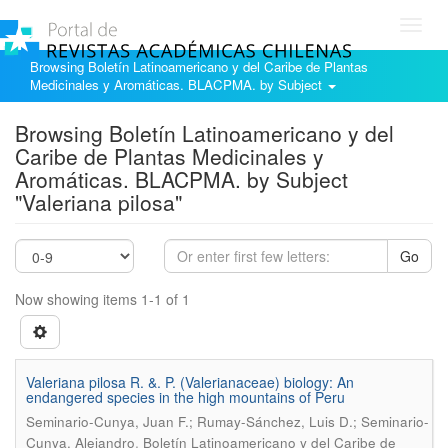
Toggl
navig
Browsing Boletín Latinoamericano y del Caribe de Plantas
Medicinales y Aromáticas. BLACPMA. by Subject
Browsing Boletín Latinoamericano y del
Caribe de Plantas Medicinales y
Aromáticas. BLACPMA. by Subject
"Valeriana pilosa"
Go
Now showing items 1-1 of 1
Valeriana pilosa R. &. P. (Valerianaceae) biology: An
endangered species in the high mountains of Peru
Seminario-Cunya, Juan F.; Rumay-Sánchez, Luis D.; Seminario-
.
Cunya, Alejandro
Boletín Latinoamericano y del Caribe de