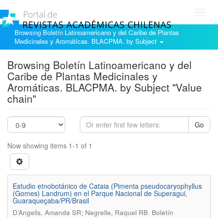
Toggl
navig
Browsing Boletín Latinoamericano y del Caribe de Plantas
Medicinales y Aromáticas. BLACPMA. by Subject
Browsing Boletín Latinoamericano y del
Caribe de Plantas Medicinales y
Aromáticas. BLACPMA. by Subject "Value
chain"
Go
Now showing items 1-1 of 1
Estudio etnobotánico de Cataia (Pimenta pseudocaryophyllus
(Gomes) Landrum) en el Parque Nacional de Superagui,
Guaraqueçaba/PR/Brasil
.
D’Angelis, Amanda SR; Negrelle, Raquel RB
Boletín