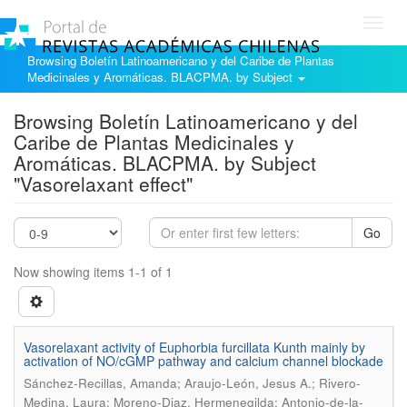
Toggl
navig
Browsing Boletín Latinoamericano y del Caribe de Plantas
Medicinales y Aromáticas. BLACPMA. by Subject
Browsing Boletín Latinoamericano y del
Caribe de Plantas Medicinales y
Aromáticas. BLACPMA. by Subject
"Vasorelaxant effect"
Go
Now showing items 1-1 of 1
Vasorelaxant activity of Euphorbia furcillata Kunth mainly by
activation of NO/cGMP pathway and calcium channel blockade
Sánchez-Recillas, Amanda; Araujo-León, Jesus A.; Rivero-
Medina, Laura; Moreno-Diaz, Hermenegilda; Antonio-de-la-