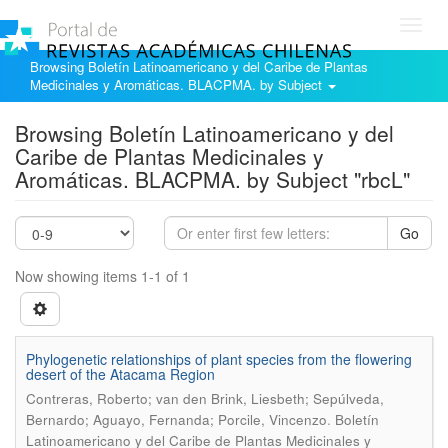
Toggl
navig
Browsing Boletín Latinoamericano y del Caribe de Plantas
Medicinales y Aromáticas. BLACPMA. by Subject
Browsing Boletín Latinoamericano y del
Caribe de Plantas Medicinales y
Aromáticas. BLACPMA. by Subject "rbcL"
Go
Now showing items 1-1 of 1
Phylogenetic relationships of plant species from the flowering
desert of the Atacama Region
Contreras, Roberto; van den Brink, Liesbeth; Sepúlveda,
.
Bernardo; Aguayo, Fernanda; Porcile, Vincenzo
Boletín
Latinoamericano y del Caribe de Plantas Medicinales y