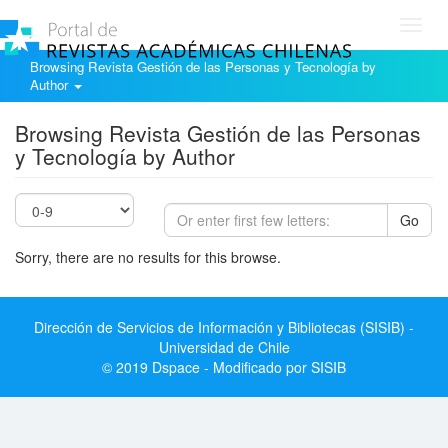
Toggl
navig
Browsing Revista Gestión de las Personas y Tecnología by
Author
Browsing Revista Gestión de las Personas
y Tecnología by Author
Go
Sorry, there are no results for this browse.
Dirección de Servicios de Información y Bibliotecas (SISIB) -
Universidad de Chile
© 2019 Dspace - Modificado por SISIB