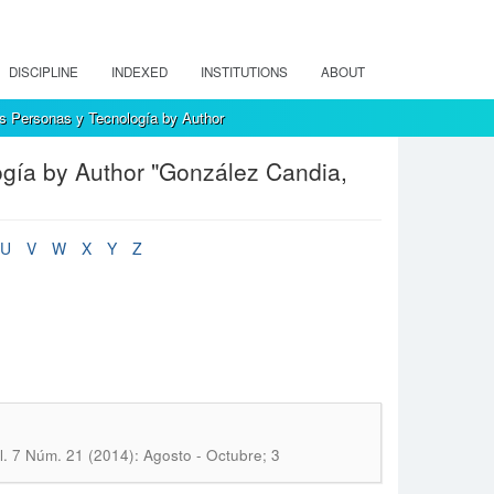
DISCIPLINE
INDEXED
INSTITUTIONS
ABOUT
s Personas y Tecnología by Author
ogía by Author "González Candia,
U
V
W
X
Y
Z
l. 7 Núm. 21 (2014): Agosto - Octubre; 3