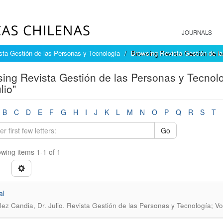
JOURNALS
sta Gestión de las Personas y Tecnología
Browsing Revista Gestión de la
ing Revista Gestión de las Personas y Tecnol
lio"
B
C
D
E
F
G
H
I
J
K
L
M
N
O
P
Q
R
S
T
Go
wing items 1-1 of 1
al
.
ez Candia, Dr. Julio
Revista Gestión de las Personas y Tecnología; Vo