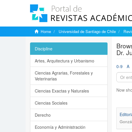
Home
Universidad de Santiago de Chile
Revi
Brows
Discipline
Dr. Ju
Artes, Arquitectura y Urbanismo
0-9
A
Ciencias Agrarias, Forestales y
Veterinarias
Now sho
Ciencias Exactas y Naturales
Ciencias Sociales
Editori
Derecho
Gonzál
Economía y Administración