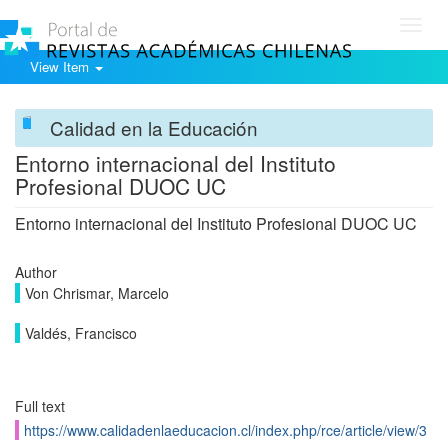
Toggl
navig
View Item
Calidad en la Educación
Entorno internacional del Instituto
Profesional DUOC UC
Entorno internacional del Instituto Profesional DUOC UC
Author
Von Chrismar, Marcelo
Valdés, Francisco
Full text
https://www.calidadenlaeducacion.cl/index.php/rce/article/view/3