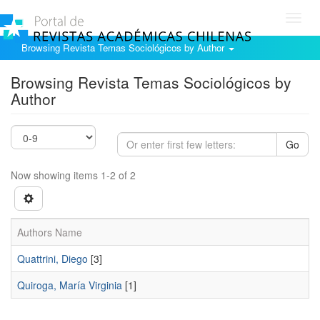
Toggl
navig
Browsing Revista Temas Sociológicos by Author
Browsing Revista Temas Sociológicos by
Author
Go
Now showing items 1-2 of 2
Authors Name
Quattrini, Diego
[3]
Quiroga, Marí­a Virginia
[1]