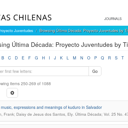
JOURNALS
Proyecto Juventudes
Browsing Última Década: Proyecto Juventudes by Ti
ing Última Década: Proyecto Juventudes by Ti
B
C
D
E
F
G
H
I
J
K
L
M
N
O
P
Q
R
S
T
Go
wing items 250-269 of 1088
music, expressions and meanings of kuduro in Salvador
.
, Frank; Daisy de Jesus dos Santos, Ely
Última Década; Vol. 25 No. 4