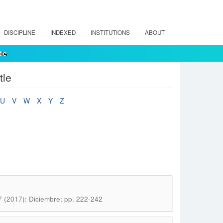
DISCIPLINE
INDEXED
INSTITUTIONS
ABOUT
tle
tle
U
V
W
X
Y
Z
7 (2017): Diciembre; pp. 222-242