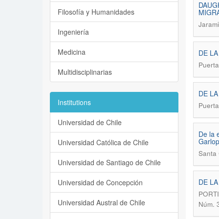
DAUGH
Filosofía y Humanidades
MIGRA
Jarami
Ingeniería
Medicina
DE LA
Puerta
Multidisciplinarias
DE LA
Institutions
Puerta
Universidad de Chile
De la 
Garlop
Universidad Católica de Chile
Santa 
Universidad de Santiago de Chile
DE LA
Universidad de Concepción
PORTI
Universidad Austral de Chile
Núm. 3