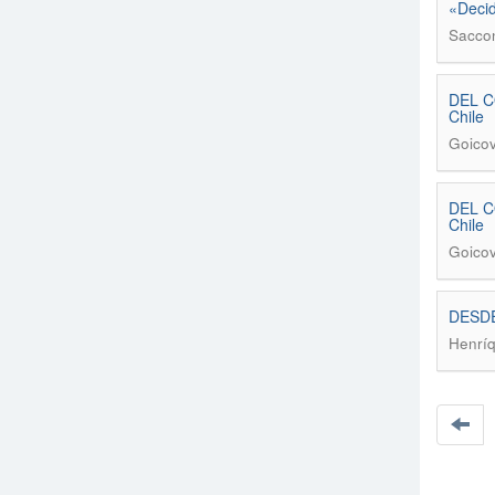
«Decid
Sacco
DEL CO
Chile
Goicov
DEL CO
Chile
Goicov
DESDE 
Henríq