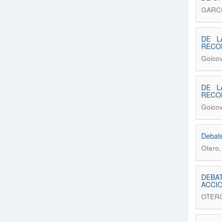
GARC
DE L
RECO
Goicov
DE L
RECO
Goicov
Debate
Otero,
DEBAT
ACCIO
OTERO