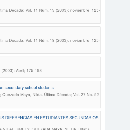
ltima Década; Vol. 11 Núm. 19 (2003): noviembre; 125-
ltima Década; Vol. 11 Núm. 19 (2003): noviembre; 125-
 (2003): Abril; 175-198
lean secondary school students
.
y; Quezada Maya, Nilda
Última Década; Vol. 27 No. 52
US DIFERENCIAS EN ESTUDIANTES SECUNDARIOS
.
VIDAL, KRETY; QUEZADA MAYA, NILDA
Última