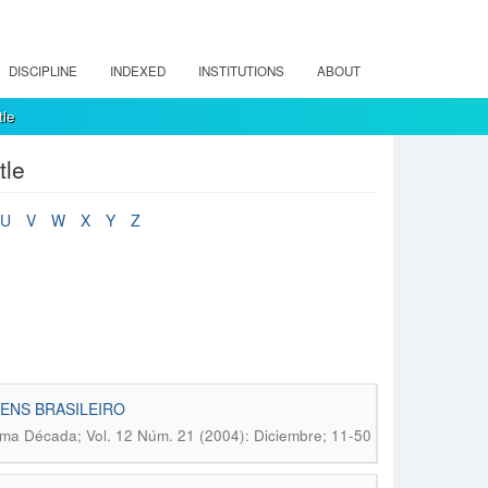
DISCIPLINE
INDEXED
INSTITUTIONS
ABOUT
tle
tle
U
V
W
X
Y
Z
VENS BRASILEIRO
ima Década; Vol. 12 Núm. 21 (2004): Diciembre; 11-50