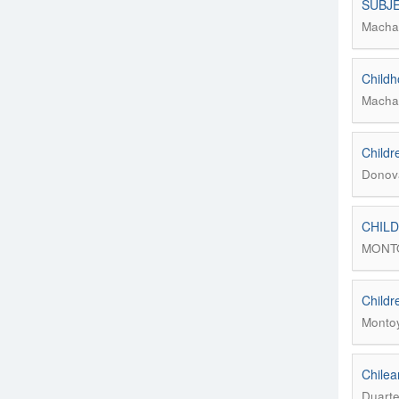
SUBJE
Machad
Childh
Machad
Childr
Donova
CHILD
MONTO
Childr
Montoy
Chilea
Duarte