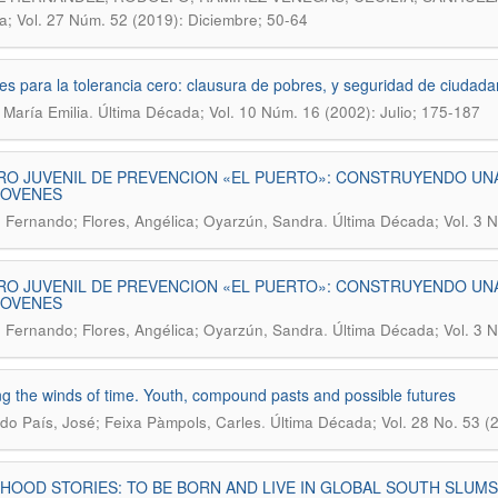
; Vol. 27 Núm. 52 (2019): Diciembre; 50-64
es para la tolerancia cero: clausura de pobres, y seguridad de ciudad
.
, María Emilia
Última Década; Vol. 10 Núm. 16 (2002): Julio; 175-187
RO JUVENIL DE PREVENCION «EL PUERTO»: CONSTRUYENDO UN
JOVENES
.
, Fernando; Flores, Angélica; Oyarzún, Sandra
Última Década; Vol. 3 
RO JUVENIL DE PREVENCION «EL PUERTO»: CONSTRUYENDO UN
JOVENES
.
, Fernando; Flores, Angélica; Oyarzún, Sandra
Última Década; Vol. 3 
g the winds of time. Youth, compound pasts and possible futures
.
o País, José; Feixa Pàmpols, Carles
Última Década; Vol. 28 No. 53 (
HOOD STORIES: TO BE BORN AND LIVE IN GLOBAL SOUTH SLU