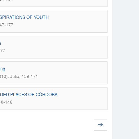
ASPIRATIONS OF YOUTH
147-177
h
177
ing
10): Julio; 159-171
LUDED PLACES OF CÓRDOBA
10-146