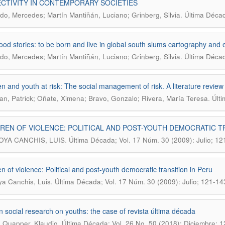
CTIVITY IN CONTEMPORARY SOCIETIES
.
o, Mercedes; Martín Mantiñán, Luciano; Grinberg, Silvia
Última Décad
ood stories: to be born and live in global south slums cartography and e
.
o, Mercedes; Martín Mantiñán, Luciano; Grinberg, Silvia
Última Décad
en and youth at risk: The social management of risk. A literature review
.
n, Patrick; Oñate, Ximena; Bravo, Gonzalo; Rivera, María Teresa
Últi
REN OF VIOLENCE: POLITICAL AND POST-YOUTH DEMOCRATIC TR
.
YA CANCHIS, LUIS
Última Década; Vol. 17 Núm. 30 (2009): Julio; 1
en of violence: Political and post-youth democratic transition in Peru
.
a Canchis, Luis
Última Década; Vol. 17 Núm. 30 (2009): Julio; 121-14
n social research on youths: the case of revista última década
.
 Quapper, Klaudio
Última Década; Vol. 26 No. 50 (2018): Diciembre; 