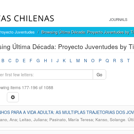
JOURNALS
Proyecto Juventudes
Browsing Última Década: Proyecto Juventudes by Ti
ing Última Década: Proyecto Juventudes by Ti
B
C
D
E
F
G
H
I
J
K
L
M
N
O
P
Q
R
S
T
Go
wing items 177-196 of 1088
HOS PARA A VIDA ADULTA: AS MULTIPLAS TRAJETORIAS DOS JO
.
no, Ana; Leitao, Juliana; Pasinato, María Teresa; Kanso, Solange
Últ