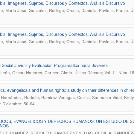
is: Imágenes, Sujetos, Discursos y Contextos. Análisis Discursivo
.
no, María José; González, Rodrigo; Orsola, Daniella; Pavletic, Franjo
Ú
is: Imágenes, Sujetos, Discursos y Contextos. Análisis Discursivo
.
no, María José; González, Rodrigo; Orsola, Daniella; Pavletic, Franjo
Ú
l Social Juvenil y Evaluación Programática hacia Jóvenes
.
 León, Oscar; Honores, Carmen Gloria
Última Década; Vol. 11 Núm. 18
ics, evangelicals and human rights: a study on their differences in chi
Hernández, Rodolfo; Ramírez Venegas, Cecilia; Sanhueza Vidal, Kret
: Diciembre; 50-64
ICOS, EVANGÉLICOS Y DERECHOS HUMANOS: UN ESTUDIO DE S
ENOS
 HERNÁNDEZ, RODOLFO; RAMÍREZ VENEGAS, CECILIA; SANHUEZA 