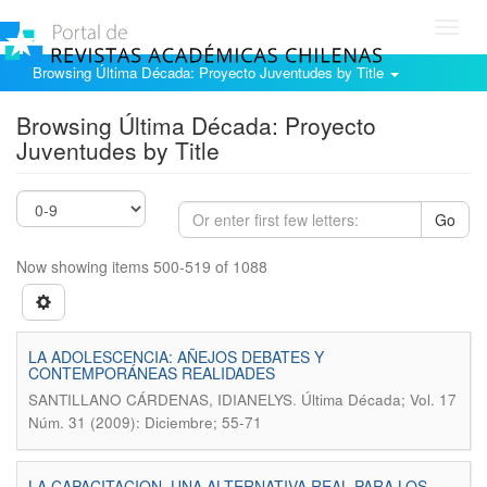
Toggl
navig
Browsing Última Década: Proyecto Juventudes by Title
Browsing Última Década: Proyecto
Juventudes by Title
Go
Now showing items 500-519 of 1088
LA ADOLESCENCIA: AÑEJOS DEBATES Y
CONTEMPORÁNEAS REALIDADES
.
SANTILLANO CÁRDENAS, IDIANELYS
Última Década; Vol. 17
Núm. 31 (2009): Diciembre; 55-71
LA CAPACITACION, UNA ALTERNATIVA REAL PARA LOS