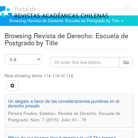
Toggl
navig
Browsing Revista de Derecho: Escuela de Postgrado by Title
Browsing Revista de Derecho: Escuela de
Postgrado by Title
Go
Now showing items 114-116 of 116
Un alegato a favor de las consideraciones punitivas en el
derecho privado
.
Pereira Fredes, Esteban
Revista de Derecho. Escuela de
Postgrado; Núm. 7 (2015): Julio; 61 - 78
When do our images stop belonging to us? The tension