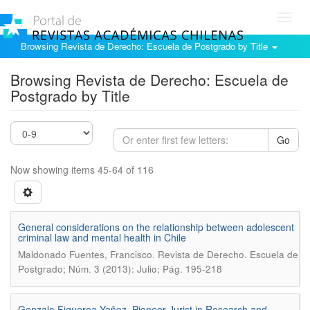
Toggl
navig
Browsing Revista de Derecho: Escuela de Postgrado by Title
Browsing Revista de Derecho: Escuela de
Postgrado by Title
Go
Now showing items 45-64 of 116
General considerations on the relationship between adolescent
criminal law and mental health in Chile
.
Maldonado Fuentes, Francisco
Revista de Derecho. Escuela de
Postgrado; Núm. 3 (2013): Julio; Pág. 195-218
Gonzalo Figueroa Yañez, Pioneer Jurist in Research and