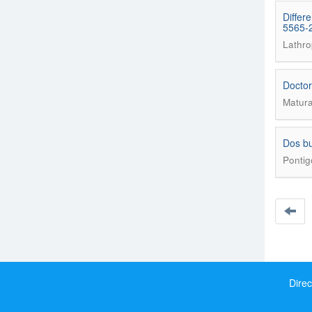
Differ
5565-
Lathro
Doctor
Matura
Dos bu
Pontig
Direc