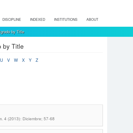
DISCIPLINE
INDEXED
INSTITUTIONS
ABOUT
grado by Title
by Title
U
V
W
X
Y
Z
. 4 (2013): Diciembre; 57-68