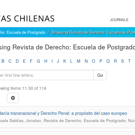
JOURNALS
ho: Escuela de Postgrado
Browsing Revista de Derecho: Escuela de Post
ing Revista de Derecho: Escuela de Postgrado 
B
C
D
E
F
G
H
I
J
K
L
M
N
O
P
Q
R
S
T
Go
wing items 11-30 of 116
anía transnacional y Derecho Penal: a propósito del caso europeo
.
uela Saldías, Jonatan
Revista de Derecho. Escuela de Postgrado; Núm