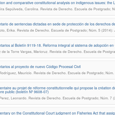
tion and comparative constitutional analysis on indigenous issues: the L
.
ira Sepúlveda, Carolina
Revista de Derecho. Escuela de Postgrado; N
ario de sentencias dictadas en sede de protección de los derechos de
.
oto, Erika
Revista de Derecho. Escuela de Postgrado; Núm. 5 (2014): 
arios al Boletín 9119-18. Reforma integral al sistema de adopción en 
.
de la Torre Vargas, Maricruz
Revista de Derecho. Escuela de Postgra
arios al proyecto de nuevo Código Procesal Civil
.
Rodríguez, Mauricio
Revista de Derecho. Escuela de Postgrado; Núm. 
taire au projet de réforme constitutionnelle qui propose la création du
ère public (boletín Nº 9608-07)
.
Perez, Leonardo
Revista de Derecho. Escuela de Postgrado; Núm. 7 (2
tary on the Constitutional Court judgment on Fisheries Act that assigns