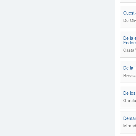
Cuesti
De Oli
De la é
Federa
Castañ
De la 
Rivera
De los
García
Demand
Mirand