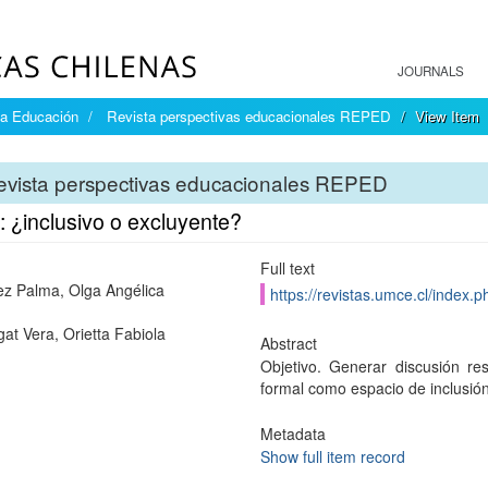
JOURNALS
la Educación
Revista perspectivas educacionales REPED
View Item
evista perspectivas educacionales REPED
 ¿inclusivo o excluyente?
Full text
z Palma, Olga Angélica
https://revistas.umce.cl/index.p
at Vera, Orietta Fabiola
Abstract
Objetivo. Generar discusión r
formal como espacio de inclusión.
Metadata
Show full item record