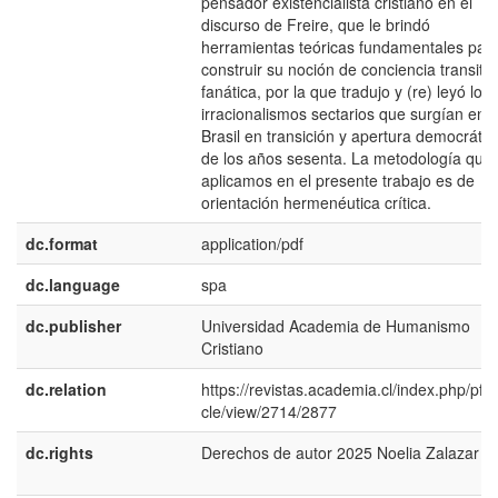
pensador existencialista cristiano en el
discurso de Freire, que le brindó
herramientas teóricas fundamentales par
construir su noción de conciencia transitiv
fanática, por la que tradujo y (re) leyó los
irracionalismos sectarios que surgían en e
Brasil en transición y apertura democrátic
de los años sesenta. La metodología que
aplicamos en el presente trabajo es de
orientación hermenéutica crítica.
dc.format
application/pdf
dc.language
spa
dc.publisher
Universidad Academia de Humanismo
Cristiano
dc.relation
https://revistas.academia.cl/index.php/pfr/a
cle/view/2714/2877
dc.rights
Derechos de autor 2025 Noelia Zalazar