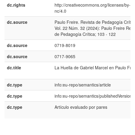
dc.rights
http://creativecommons.org/licenses/by-
nc/4.0
dc.source
Paulo Freire. Revista de Pedagogía Crític
Vol. 22 Núm. 32 (2024): Paulo Freire Revi
de Pedagogía Crítica; 103 - 122
dc.source
0719-8019
dc.source
0717-9065
dc.title
La Huella de Gabriel Marcel en Paulo Frei
dc.type
info:eu-repo/semantics/article
dc.type
info:eu-repo/semantics/publishedVersion
dc.type
Artículo evaluado por pares