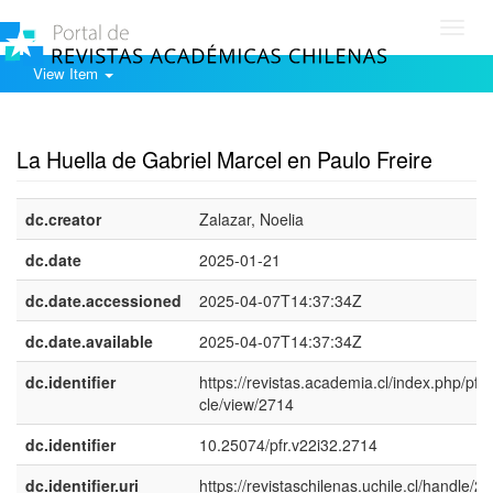
Toggl
navig
View Item
Show simple item record
La Huella de Gabriel Marcel en Paulo Freire
dc.creator
Zalazar, Noelia
dc.date
2025-01-21
dc.date.accessioned
2025-04-07T14:37:34Z
dc.date.available
2025-04-07T14:37:34Z
dc.identifier
https://revistas.academia.cl/index.php/pfr/a
cle/view/2714
dc.identifier
10.25074/pfr.v22i32.2714
dc.identifier.uri
https://revistaschilenas.uchile.cl/handle/2