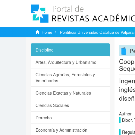
Home
Pontificia Universidad Católica de Valpara
Pe
Discipline
Coope
Artes, Arquitectura y Urbanismo
Seque
Ciencias Agrarias, Forestales y
Ingen
Veterinarias
inglé
Ciencias Exactas y Naturales
diseñ
Ciencias Sociales
Author
Derecho
Bloor,
Economía y Administración
Regula