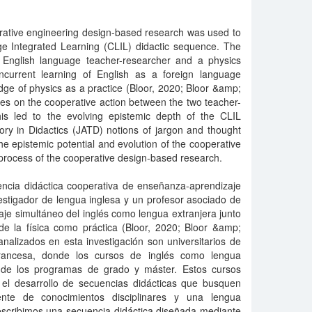
rative engineering design-based research was used to
 Integrated Learning (CLIL) didactic sequence. The
English language teacher-researcher and a physics
ncurrent learning of English as a foreign language
edge of physics as a practice (Bloor, 2020; Bloor &amp;
sses on the cooperative action between the two teacher-
this led to the evolving epistemic depth of the CLIL
ry in Didactics (JATD) notions of jargon and thought
the epistemic potential and evolution of the cooperative
e process of the cooperative design-based research.
encia didáctica cooperativa de enseñanza-aprendizaje
estigador de lengua inglesa y un profesor asociado de
zaje simultáneo del inglés como lengua extranjera junto
 de la física como práctica (Bloor, 2020; Bloor &amp;
analizados en esta investigación son universitarios de
francesa, donde los cursos de inglés como lengua
e de los programas de grado y máster. Estos cursos
 el desarrollo de secuencias didácticas que busquen
rente de conocimientos disciplinares y una lengua
escribimos una secuencia didáctica diseñada mediante