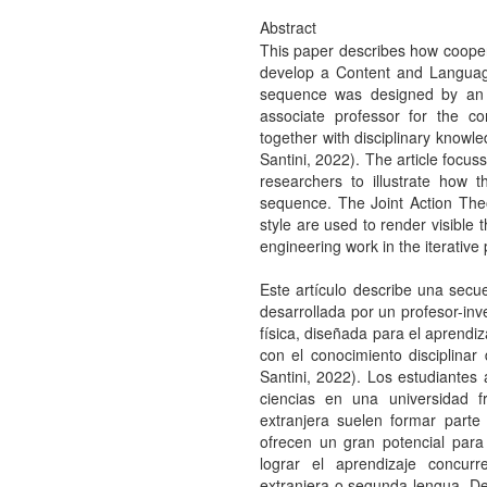
Abstract
This paper describes how coope
develop a Content and Language
sequence was designed by an 
associate professor for the co
together with disciplinary knowl
Santini, 2022). The article focu
researchers to illustrate how 
sequence. The Joint Action Theo
style are used to render visible 
engineering work in the iterativ
Este artículo describe una secu
desarrollada por un profesor-inv
física, diseñada para el aprendi
con el conocimiento disciplinar
Santini, 2022). Los estudiantes 
ciencias en una universidad 
extranjera suelen formar part
ofrecen un gran potencial para
lograr el aprendizaje concur
extranjera o segunda lengua. D