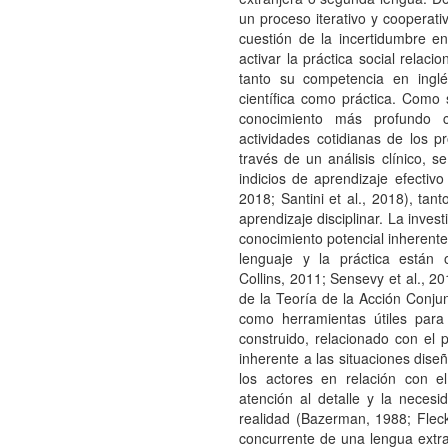
un proceso iterativo y cooperativ
cuestión de la incertidumbre en
activar la práctica social relaci
tanto su competencia en ing
científica como práctica. Como
conocimiento más profundo c
actividades cotidianas de los pr
través de un análisis clínico, s
indicios de aprendizaje efectiv
2018; Santini et al., 2018), ta
aprendizaje disciplinar. La invest
conocimiento potencial inherente
lenguaje y la práctica están 
Collins, 2011; Sensevy et al., 2
de la Teoría de la Acción Conj
como herramientas útiles para 
construido, relacionado con el p
inherente a las situaciones dise
los actores en relación con el
atención al detalle y la neces
realidad (Bazerman, 1988; Fleck
concurrente de una lengua extran