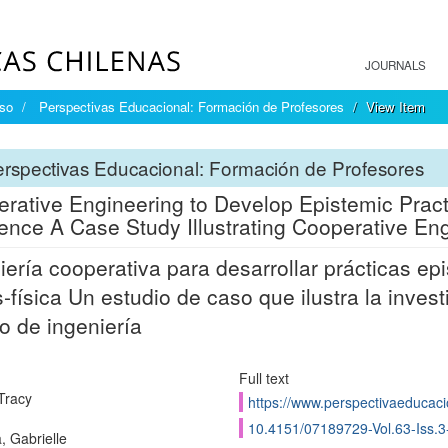
JOURNALS
íso
Perspectivas Educacional: Formación de Profesores
View Item
rspectivas Educacional: Formación de Profesores
rative Engineering to Develop Epistemic Pract
nce A Case Study Illustrating Cooperative E
iería cooperativa para desarrollar prácticas e
s-física Un estudio de caso que ilustra la inve
o de ingeniería
Full text
 Tracy
https://www.perspectivaeducacio
10.4151/07189729-Vol.63-Iss.3
, Gabrielle