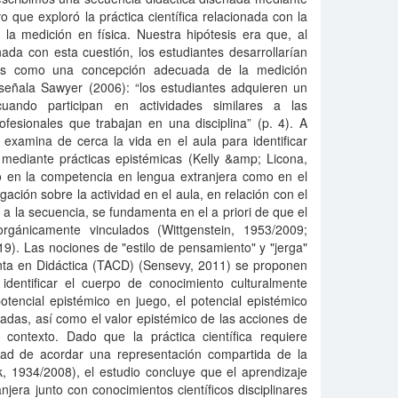
o que exploró la práctica científica relacionada con la
 la medición en física. Nuestra hipótesis era que, al
onada con esta cuestión, los estudiantes desarrollarían
lés como una concepción adecuada de la medición
 señala Sawyer (2006): “los estudiantes adquieren un
uando participan en actividades similares a las
ofesionales que trabajan en una disciplina” (p. 4). A
e examina de cerca la vida en el aula para identificar
o mediante prácticas epistémicas (Kelly &amp; Licona,
nto en la competencia en lengua extranjera como en el
igación sobre la actividad en el aula, en relación con el
 a la secuencia, se fundamenta en el a priori de que el
orgánicamente vinculados (Wittgenstein, 1953/2009;
019). Las nociones de "estilo de pensamiento" y "jerga"
unta en Didáctica (TACD) (Sensevy, 2011) se proponen
identificar el cuerpo de conocimiento culturalmente
otencial epistémico en juego, el potencial epistémico
ñadas, así como el valor epistémico de las acciones de
 contexto. Dado que la práctica científica requiere
idad de acordar una representación compartida de la
, 1934/2008), el estudio concluye que el aprendizaje
jera junto con conocimientos científicos disciplinares