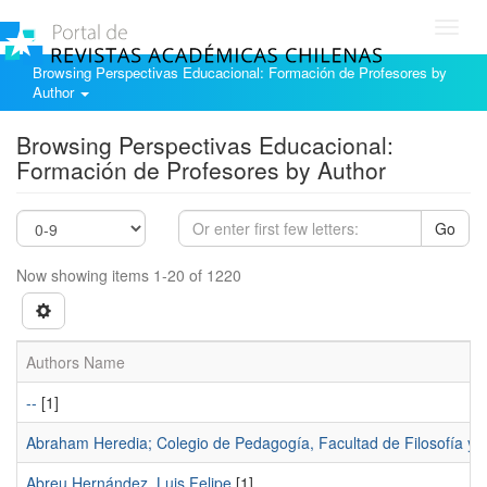
Toggl
navig
Browsing Perspectivas Educacional: Formación de Profesores by
Author
Browsing Perspectivas Educacional:
Formación de Profesores by Author
Go
Now showing items 1-20 of 1220
Authors Name
--
[1]
Abraham Heredia; Colegio de Pedagogía, Facultad de Filosofía y L
Abreu Hernández, Luis Felipe
[1]