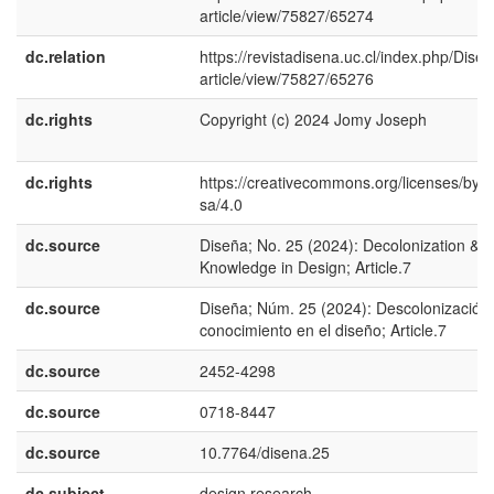
article/view/75827/65274
dc.relation
https://revistadisena.uc.cl/index.php/Disen
article/view/75827/65276
dc.rights
Copyright (c) 2024 Jomy Joseph
dc.rights
https://creativecommons.org/licenses/by-
sa/4.0
dc.source
Diseña; No. 25 (2024): Decolonization &
Knowledge in Design; Article.7
dc.source
Diseña; Núm. 25 (2024): Descolonización
conocimiento en el diseño; Article.7
dc.source
2452-4298
dc.source
0718-8447
dc.source
10.7764/disena.25
dc.subject
design research