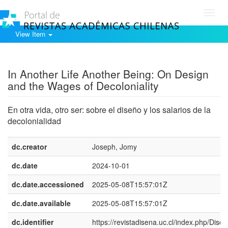
Toggl
navig
View Item
Show simple item record
In Another Life Another Being: On Design
and the Wages of Decoloniality
En otra vida, otro ser: sobre el diseño y los salarios de la
decolonialidad
dc.creator
Joseph, Jomy
dc.date
2024-10-01
dc.date.accessioned
2025-05-08T15:57:01Z
dc.date.available
2025-05-08T15:57:01Z
dc.identifier
https://revistadisena.uc.cl/index.php/Disen