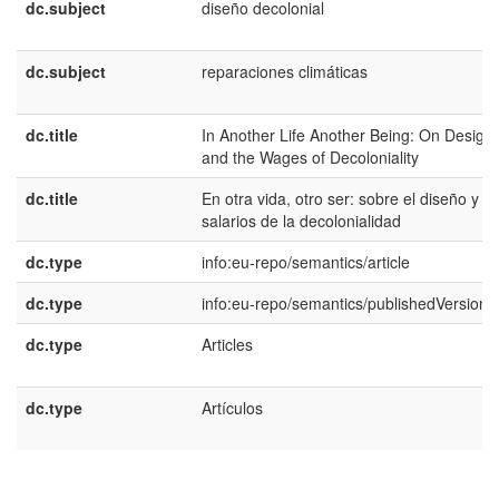
dc.subject
diseño decolonial
dc.subject
reparaciones climáticas
dc.title
In Another Life Another Being: On Design
and the Wages of Decoloniality
dc.title
En otra vida, otro ser: sobre el diseño y lo
salarios de la decolonialidad
dc.type
info:eu-repo/semantics/article
dc.type
info:eu-repo/semantics/publishedVersion
dc.type
Articles
dc.type
Artículos