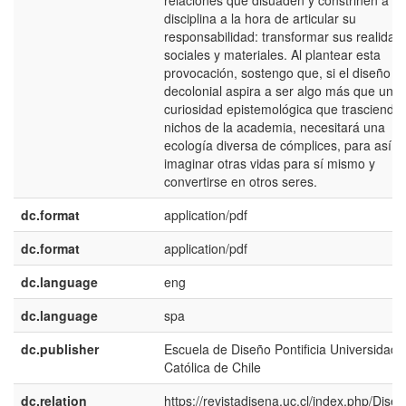
relaciones que disuaden y constriñen a la
disciplina a la hora de articular su
responsabilidad: transformar sus realidad
sociales y materiales. Al plantear esta
provocación, sostengo que, si el diseño
decolonial aspira a ser algo más que una
curiosidad epistemológica que trascienda 
nichos de la academia, necesitará una
ecología diversa de cómplices, para así
imaginar otras vidas para sí mismo y
convertirse en otros seres.
dc.format
application/pdf
dc.format
application/pdf
dc.language
eng
dc.language
spa
dc.publisher
Escuela de Diseño Pontificia Universidad
Católica de Chile
dc.relation
https://revistadisena.uc.cl/index.php/Disen