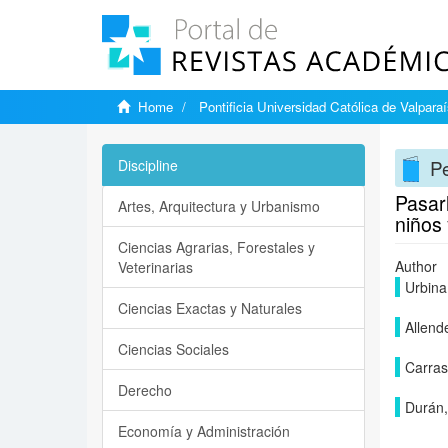
Home
Pontificia Universidad Católica de Valpara
Pe
Discipline
Pasarl
Artes, Arquitectura y Urbanismo
niños 
Ciencias Agrarias, Forestales y
Author
Veterinarias
Urbina
Ciencias Exactas y Naturales
Allende
Ciencias Sociales
Carras
Derecho
Durán,
Economía y Administración