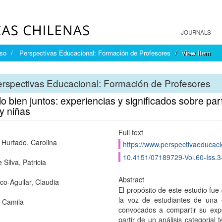
JOURNALS
íso
Perspectivas Educacional: Formación de Profesores
View Item
rspectivas Educacional: Formación de Profesores
o bien juntos: experiencias y significados sobre part
y niñas
Full text
 Hurtado, Carolina
https://www.perspectivaeducacio
10.4151/07189729-Vol.60-Iss.3
 Silva, Patricia
Abstract
co-Aguilar, Claudia
El propósito de este estudio fue
la voz de estudiantes de una 
 Camila
convocados a compartir su expe
partir de un análisis categorial