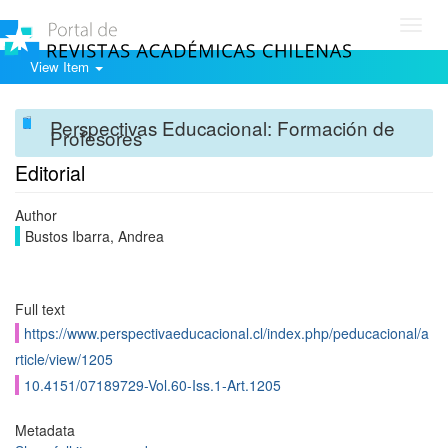
Toggl
navig
View Item
Perspectivas Educacional: Formación de
Profesores
Editorial
Author
Bustos Ibarra, Andrea
Full text
https://www.perspectivaeducacional.cl/index.php/peducacional/a
rticle/view/1205
10.4151/07189729-Vol.60-Iss.1-Art.1205
Metadata