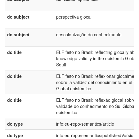
dc.subject
perspectiva glocal
dc.subject
descolonização do conhecimento
dc.title
ELF feito no Brasil: reflecting glocally abo
knowledge validity in the epistemic Global
South
dc.title
ELF feito no Brasil: reflexionar glocalment
sobre la validez del conocimiento en el Su
Global epistémico
dc.title
ELF feito no Brasil: reflexão glocal sobre 
validade do conhecimento no Sul Global
epistêmico
dc.type
info:eu-repo/semantics/article
dc.type
info:eu-repo/semantics/publishedVersion