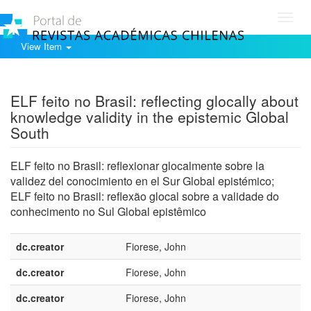
Toggl
navig
View Item
Show simple item record
ELF feito no Brasil: reflecting glocally about
knowledge validity in the epistemic Global
South
ELF feito no Brasil: reflexionar glocalmente sobre la
validez del conocimiento en el Sur Global epistémico;
ELF feito no Brasil: reflexão glocal sobre a validade do
conhecimento no Sul Global epistêmico
dc.creator
Fiorese, John
dc.creator
Fiorese, John
dc.creator
Fiorese, John