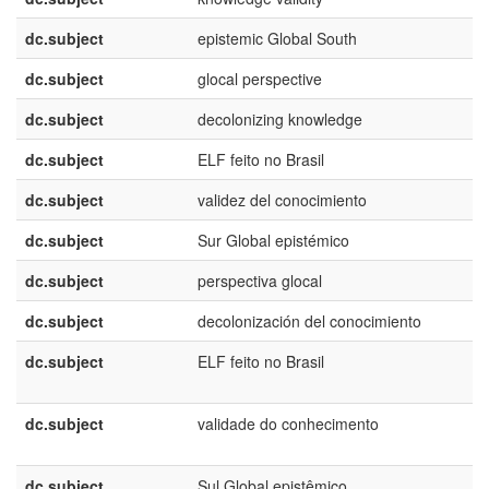
dc.subject
epistemic Global South
dc.subject
glocal perspective
dc.subject
decolonizing knowledge
dc.subject
ELF feito no Brasil
dc.subject
validez del conocimiento
dc.subject
Sur Global epistémico
dc.subject
perspectiva glocal
dc.subject
decolonización del conocimiento
dc.subject
ELF feito no Brasil
dc.subject
validade do conhecimento
dc.subject
Sul Global epistêmico