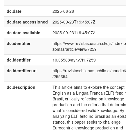
dc.date
2025-06-28
dc.date.accessioned
2025-09-23T19:45:07Z
dc.date.available
2025-09-23T19:45:07Z
dc.identifier
https://www.revistas.usach.cl/ojs/index.php
zomas/article/view/7259
dc.identifier
10.35588/ayr.v7i1.7259
dc.identifier.uri
https://revistaschilenas.uchile.cl/handle/2
/255354
dc.description
This article aims to explore the concept of
English as a Lingua Franca (ELF) feito no
Brasil, critically reflecting on knowledge
production and the criteria that determine
what is considered valid knowledge. By
analyzing ELF feito no Brasil as an episte
stance, this paper seeks to challenge
Eurocentric knowledge production and