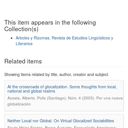
This item appears in the following
Collection(s)
Arboles y Rizomas. Revista de Estudios Lingüísticos y
Literarios
Show simple item record
Related items
Showing items related by title, author, creator and subject.
At the crossroads of glocalization. Some thoughts from local,
national and global realms
.
Acosta, Alberto
Polis (Santiago); Núm. 4 (2003): Por una nueva
globalización
Neither Local nor Global. On Virtual Glocalized Sociabilities
.
Souto Maior Fontes, Breno Augusto
Encrucijada Americana;