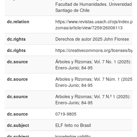
Facultad de Humanidades. Universidad d
Santiago de Chile
dc.relation
https://www.revistas.usach.cl/ojs/index.php
zomas/article/view/7259/26006113
dc.rights
Derechos de autor 2025 John Fiorese
dc.rights
https://creativecommons.org/licenses/by/4
dc.source
Árboles y Rizomas; Vol. 7 No. 1 (2025):
Enero-Junio; 84-95
dc.source
Arboles y Rizomas; Vol. 7 Núm. 1 (2025):
Enero-Junio; 84-95
dc.source
Arboles y Rizomas; Vol. 7 N.º 1 (2025):
Enero-Junio; 84-95
dc.source
0719-9805
dc.subject
ELF feito no Brasil
dc.subject
knowledge validity