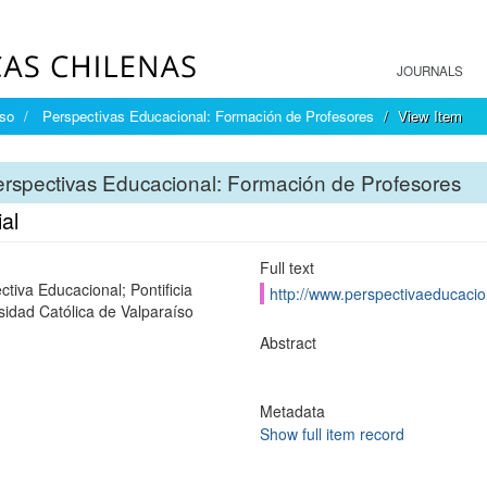
JOURNALS
íso
Perspectivas Educacional: Formación de Profesores
View Item
rspectivas Educacional: Formación de Profesores
ial
Full text
ctiva Educacional; Pontificia
http://www.perspectivaeducacion
sidad Católica de Valparaíso
Abstract
Metadata
Show full item record