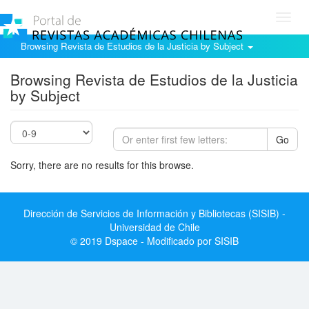
Toggl
navig
Browsing Revista de Estudios de la Justicia by Subject
Browsing Revista de Estudios de la Justicia
by Subject
Go
Sorry, there are no results for this browse.
Dirección de Servicios de Información y Bibliotecas (SISIB) -
Universidad de Chile
© 2019 Dspace - Modificado por SISIB