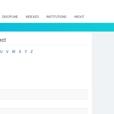
DISCIPLINE
INDEXED
INSTITUTIONS
ABOUT
ect
U
V
W
X
Y
Z