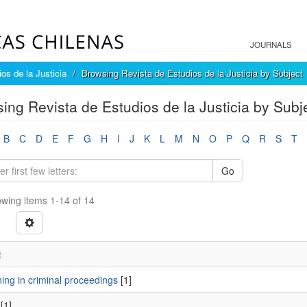
JOURNALS
os de la Justicia
Browsing Revista de Estudios de la Justicia by Subject
ing Revista de Estudios de la Justicia by Subj
B
C
D
E
F
G
H
I
J
K
L
M
N
O
P
Q
R
S
T
Go
wing items 1-14 of 14
t
ing in criminal proceedings
[1]
[1]