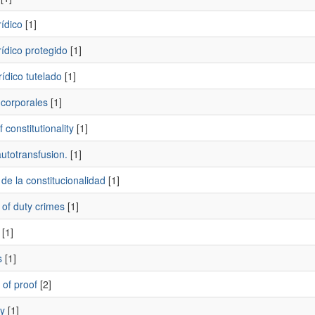
rídico
[1]
rídico protegido
[1]
rídico tutelado
[1]
 corporales
[1]
f constitutionality
[1]
utotransfusion.
[1]
de la constitucionalidad
[1]
 of duty crimes
[1]
[1]
s
[1]
 of proof
[2]
y
[1]