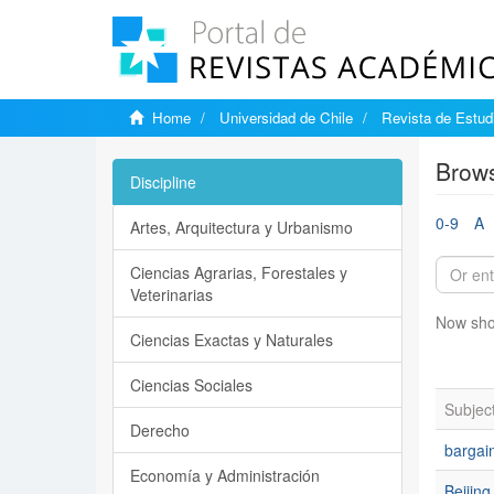
Home
Universidad de Chile
Revista de Estudi
Brows
Discipline
0-9
A
Artes, Arquitectura y Urbanismo
Ciencias Agrarias, Forestales y
Veterinarias
Now sho
Ciencias Exactas y Naturales
Ciencias Sociales
Subjec
Derecho
bargain
Economía y Administración
Beijing