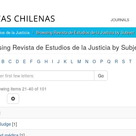
JOURNALS
os de la Justicia
Browsing Revista de Estudios de la Justicia by Subject
ing Revista de Estudios de la Justicia by Subj
B
C
D
E
F
G
H
I
J
K
L
M
N
O
P
Q
R
S
T
Go
wing items 21-40 of 101
t
 Judge
[1]
dad médica
[1]