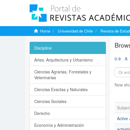
Home
Universidad de Chile
Revista de Estudi
Brows
Discipline
0-9
A
Artes, Arquitectura y Urbanismo
Ciencias Agrarias, Forestales y
Veterinarias
Now sho
Ciencias Exactas y Naturales
Ciencias Sociales
Subjec
Derecho
Active
Economía y Administración
activi