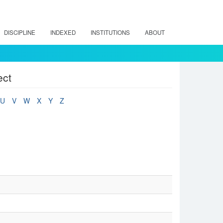
DISCIPLINE
INDEXED
INSTITUTIONS
ABOUT
ect
U
V
W
X
Y
Z