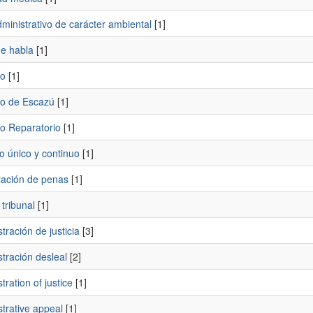
ministrativo de carácter ambiental
[1]
de habla
[1]
o
[1]
o de Escazú
[1]
o Reparatorio
[1]
o único y continuo
[1]
ación de penas
[1]
tribunal
[1]
tración de justicia
[3]
tración desleal
[2]
tration of justice
[1]
trative appeal
[1]