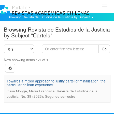
Toggl
navig
Browsing Revista de Estudios de la Justicia by Subject
Browsing Revista de Estudios de la Justicia
by Subject "Cartels"
Go
Now showing items 1-1 of 1
Towards a mixed approach to justify cartel criminalisation: the
particular chilean experience
.
Ossa Monge, María Francisca
Revista de Estudios de la
Justicia; No. 39 (2023): Segundo semestre