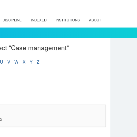
DISCIPLINE
INDEXED
INSTITUTIONS
ABOUT
bject "Case management"
U
V
W
X
Y
Z
42