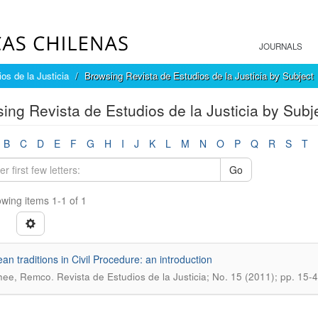
JOURNALS
os de la Justicia
Browsing Revista de Estudios de la Justicia by Subject
ing Revista de Estudios de la Justicia by Su
B
C
D
E
F
G
H
I
J
K
L
M
N
O
P
Q
R
S
T
Go
wing items 1-1 of 1
an traditions in Civil Procedure: an introduction
.
hee, Remco
Revista de Estudios de la Justicia; No. 15 (2011); pp. 15-