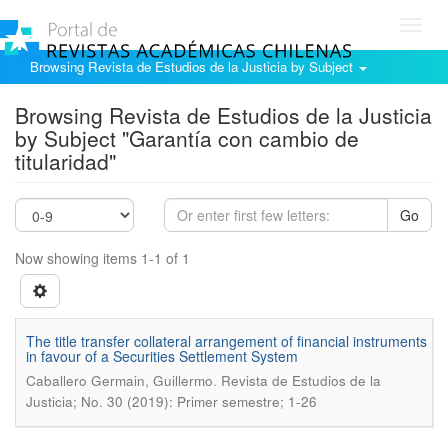
Toggl
navig
Browsing Revista de Estudios de la Justicia by Subject
Browsing Revista de Estudios de la Justicia
by Subject "Garantía con cambio de
titularidad"
Go
Now showing items 1-1 of 1
The title transfer collateral arrangement of financial instruments
in favour of a Securities Settlement System
.
Caballero Germain, Guillermo
Revista de Estudios de la
Justicia; No. 30 (2019): Primer semestre; 1-26