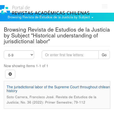
Toggl
navig
Browsing Revista de Estudios de la Justicia by Subject
Browsing Revista de Estudios de la Justicia
by Subject "Historical understanding of
jurisdictional labor"
Go
Now showing items 1-1 of 1
The jurisdictional labor of the Supreme Court throughout chilean
history
.
Soto Carrera, Francisco José
Revista de Estudios de la
Justicia; No. 36 (2022): Primer Semestre; 79-112