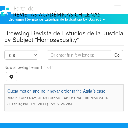
Toggl
navig
Browsing Revista de Estudios de la Justicia by Subject
Browsing Revista de Estudios de la Justicia
by Subject "Homosexuality"
Go
Now showing items 1-1 of 1
Queja motion and no innovar order in the Atala´s case
.
Marín González, Juan Carlos
Revista de Estudios de la
Justicia; No. 15 (2011); pp. 265-284