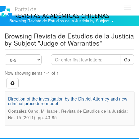
Toggl
navig
Browsing Revista de Estudios de la Justicia by Subject
Browsing Revista de Estudios de la Justicia
by Subject "Judge of Warranties"
Go
Now showing items 1-1 of 1
Direction of the investigation by the District Attorney and new
criminal procedure model
.
González Cano, M. Isabel
Revista de Estudios de la Justicia;
No. 15 (2011); pp. 43-85