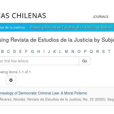
JOURNALS
os de la Justicia
Browsing Revista de Estudios de la Justicia by Subject
ing Revista de Estudios de la Justicia by Subj
B
C
D
E
F
G
H
I
J
K
L
M
N
O
P
Q
R
S
T
Go
wing items 1-1 of 1
nealogy of Democratic Criminal Law: A Moral Polemic
.
Álvarez, Nicolás
Revista de Estudios de la Justicia; No. 33 (2020): S