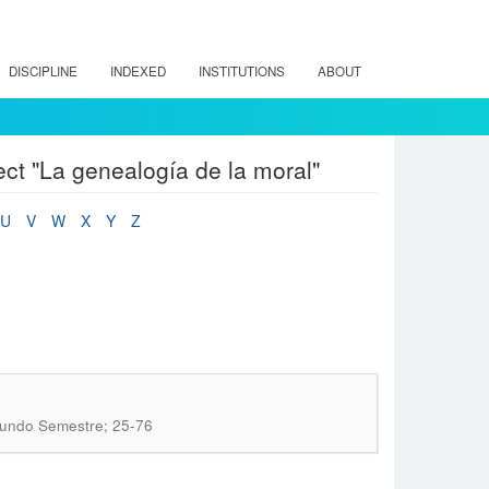
DISCIPLINE
INDEXED
INSTITUTIONS
ABOUT
ect "La genealogía de la moral"
U
V
W
X
Y
Z
egundo Semestre; 25-76