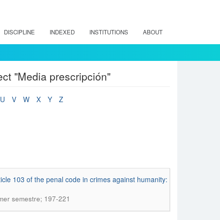
DISCIPLINE
INDEXED
INSTITUTIONS
ABOUT
ect "Media prescripción"
U
V
W
X
Y
Z
ticle 103 of the penal code in crimes against humanity:
rimer semestre; 197-221