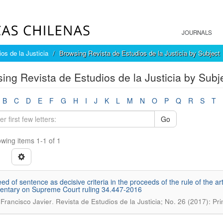
JOURNALS
os de la Justicia
Browsing Revista de Estudios de la Justicia by Subject
ing Revista de Estudios de la Justicia by Subj
B
C
D
E
F
G
H
I
J
K
L
M
N
O
P
Q
R
S
T
Go
wing items 1-1 of 1
ed of sentence as decisive criteria in the proceeds of the rule of the ar
ntary on Supreme Court ruling 34.447-2016
.
 Francisco Javier
Revista de Estudios de la Justicia; No. 26 (2017): P