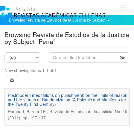
Toggl
navig
Browsing Revista de Estudios de la Justicia by Subject
Browsing Revista de Estudios de la Justicia
by Subject "Pena"
Go
Now showing items 1-1 of 1
Postmodern meditations on punishment: on the limits of reason
and the virtues of Randomization (A Polemic and Manifesto for
the Twenty-First Century)
.
Harcourt, Bernard E.
Revista de Estudios de la Justicia; No. 15
(2011); pp. 107-137