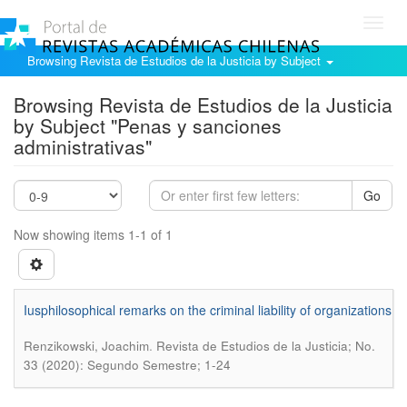
Toggl
navig
Browsing Revista de Estudios de la Justicia by Subject
Browsing Revista de Estudios de la Justicia
by Subject "Penas y sanciones
administrativas"
Go
Now showing items 1-1 of 1
Iusphilosophical remarks on the criminal liability of organizations
.
Renzikowski, Joachim
Revista de Estudios de la Justicia; No.
33 (2020): Segundo Semestre; 1-24