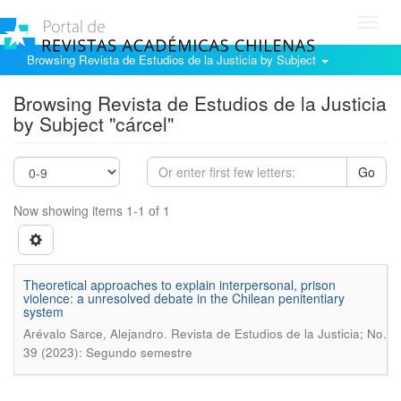
Toggl
navig
Browsing Revista de Estudios de la Justicia by Subject
Browsing Revista de Estudios de la Justicia
by Subject "cárcel"
Go
Now showing items 1-1 of 1
Theoretical approaches to explain interpersonal, prison
violence: a unresolved debate in the Chilean penitentiary
system
.
Arévalo Sarce, Alejandro
Revista de Estudios de la Justicia; No.
39 (2023): Segundo semestre