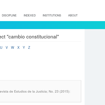
DISCIPLINE
INDEXED
INSTITUTIONS
ABOUT
ct "cambio constitucional"
U
V
W
X
Y
Z
evista de Estudios de la Justicia; No. 23 (2015):