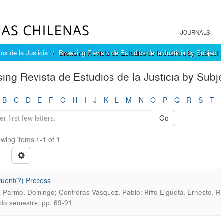
JOURNALS
os de la Justicia
Browsing Revista de Estudios de la Justicia by Subject
ing Revista de Estudios de la Justicia by Subje
B
C
D
E
F
G
H
I
J
K
L
M
N
O
P
Q
R
S
T
Go
wing items 1-1 of 1
tuent(?) Process
.
 Parmo, Domingo; Contreras Vásquez, Pablo; Riffo Elgueta, Ernesto
R
o semestre; pp. 69-91