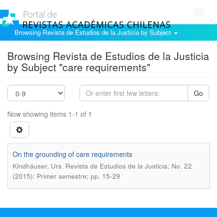
Toggl
navig
Browsing Revista de Estudios de la Justicia by Subject
Browsing Revista de Estudios de la Justicia
by Subject "care requirements"
Go
Now showing items 1-1 of 1
On the grounding of care requirements
.
Kindhäuser, Urs
Revista de Estudios de la Justicia; No. 22
(2015): Primer semestre; pp. 15-29