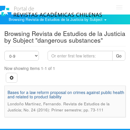
Toggl
navig
Browsing Revista de Estudios de la Justicia by Subject
Browsing Revista de Estudios de la Justicia
by Subject "dangerous substances"
Go
Now showing items 1-1 of 1
Bases for a law reform proposal on crimes against public health
and related to product liability
.
Londoño Martínez, Fernando
Revista de Estudios de la
Justicia; No. 24 (2016): Primer semestre; pp. 73-111