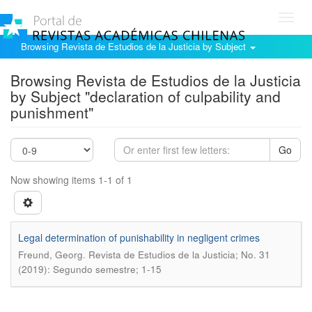
Toggl
navig
Browsing Revista de Estudios de la Justicia by Subject
Browsing Revista de Estudios de la Justicia
by Subject "declaration of culpability and
punishment"
Go
Now showing items 1-1 of 1
Legal determination of punishability in negligent crimes
.
Freund, Georg
Revista de Estudios de la Justicia; No. 31
(2019): Segundo semestre; 1-15