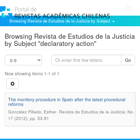
Toggl
navig
Browsing Revista de Estudios de la Justicia by Subject
Browsing Revista de Estudios de la Justicia
by Subject "declaratory action"
Go
Now showing items 1-1 of 1
The monitory procedure in Spain after the latest procedural
reforms
.
González Pillado, Esther
Revista de Estudios de la Justicia; No.
17 (2012); pp. 53-81