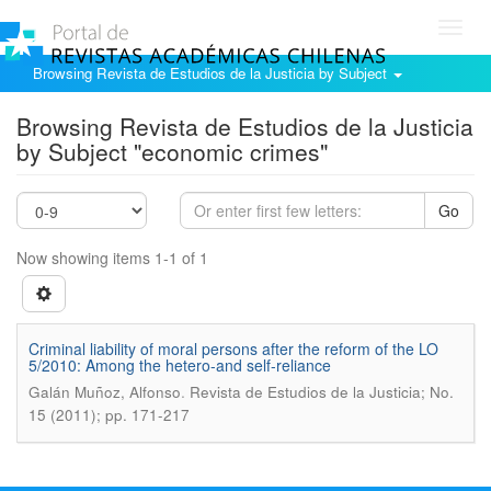
Toggl
navig
Browsing Revista de Estudios de la Justicia by Subject
Browsing Revista de Estudios de la Justicia
by Subject "economic crimes"
Go
Now showing items 1-1 of 1
Criminal liability of moral persons after the reform of the LO
5/2010: Among the hetero-and self-reliance
.
Galán Muñoz, Alfonso
Revista de Estudios de la Justicia; No.
15 (2011); pp. 171-217