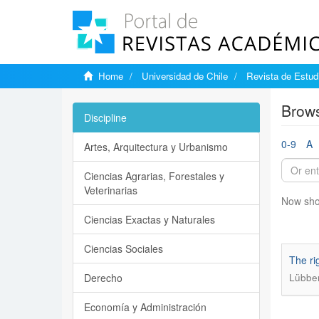
Home
Universidad de Chile
Revista de Estudi
Brows
Discipline
0-9
A
Artes, Arquitectura y Urbanismo
Ciencias Agrarias, Forestales y
Veterinarias
Now sho
Ciencias Exactas y Naturales
Ciencias Sociales
The rig
Derecho
Lübber
Economía y Administración