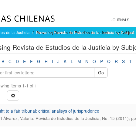
JOURNALS
os de la Justicia
Browsing Revista de Estudios de la Justicia by Subject
ing Revista de Estudios de la Justicia by Subjec
B
C
D
E
F
G
H
I
J
K
L
M
N
O
P
Q
R
S
T
Go
wing items 1-1 of 1
ht to a fair tribunal: critical analisys of jurisprudence
.
t Álvarez, Valeria
Revista de Estudios de la Justicia; No. 15 (2011); p