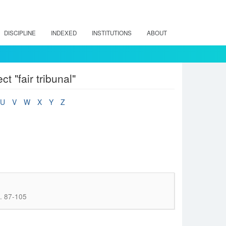
DISCIPLINE
INDEXED
INSTITUTIONS
ABOUT
t "fair tribunal"
U
V
W
X
Y
Z
p. 87-105