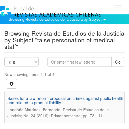
Toggl
navig
Browsing Revista de Estudios de la Justicia by Subject
Browsing Revista de Estudios de la Justicia
by Subject "false personation of medical
staff"
Go
Now showing items 1-1 of 1
Bases for a law reform proposal on crimes against public health
and related to product liability
.
Londoño Martínez, Fernando
Revista de Estudios de la
Justicia; No. 24 (2016): Primer semestre; pp. 73-111