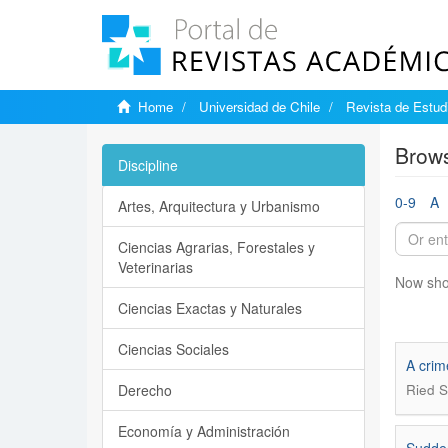
Home
Universidad de Chile
Revista de Estudi
Brows
Discipline
0-9
A
Artes, Arquitectura y Urbanismo
Ciencias Agrarias, Forestales y
Veterinarias
Now sho
Ciencias Exactas y Naturales
Ciencias Sociales
A crim
Derecho
Ried S
Economía y Administración