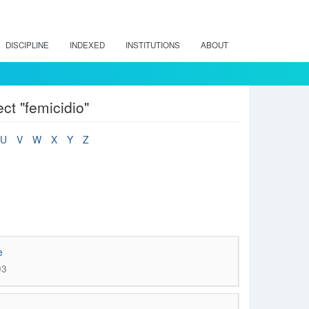
DISCIPLINE
INDEXED
INSTITUTIONS
ABOUT
ct "femicidio"
U
V
W
X
Y
Z
e
93