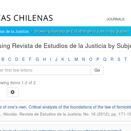
JOURNALS
os de la Justicia
Browsing Revista de Estudios de la Justicia by Subject
ing Revista de Estudios de la Justicia by Subje
B
C
D
E
F
G
H
I
J
K
L
M
N
O
P
Q
R
S
T
Go
wing items 1-2 of 2
e of one’s own. Critical analysis of the foundations of the law of femicid
.
., Nicolás
Revista de Estudios de la Justicia; No. 16 (2012); pp. 171-1