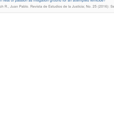
 heat of passion as mitigation ground for an attempted femicide?
.
ch R., Juan Pablo
Revista de Estudios de la Justicia; No. 25 (2016):