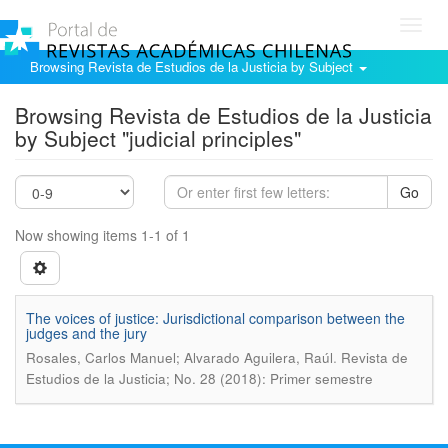
Toggl
navig
Browsing Revista de Estudios de la Justicia by Subject
Browsing Revista de Estudios de la Justicia
by Subject "judicial principles"
Go
Now showing items 1-1 of 1
The voices of justice: Jurisdictional comparison between the
judges and the jury
.
Rosales, Carlos Manuel; Alvarado Aguilera, Raúl
Revista de
Estudios de la Justicia; No. 28 (2018): Primer semestre